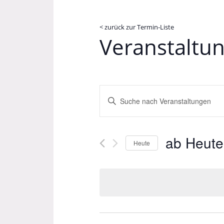
< zurück zur Termin-Liste
Veranstaltu
Veranstaltungen
Bitte
Suche
Schlüsselwort
und
eingeben.
Suche
Ansichten,
ab Heute
nach
Heute
Navigation
Veranstaltungen
Datum
Schlüsselwort.
wählen.