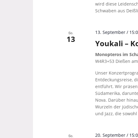
wird diese Leidensch
Schwaben aus Deißli
13. September / 15:
So.
13
Youkali – K
Monopteros im Scha
W4R3+53 Dießen a
Unser Konzertprogra
Entdeckungsreise, d
entführt. Wir präsen
Südamerika, darunte
Nova. Darüber hinaus
Wurzeln der jüdisch
und Jazz, die sowohl
20. September / 15:
So.