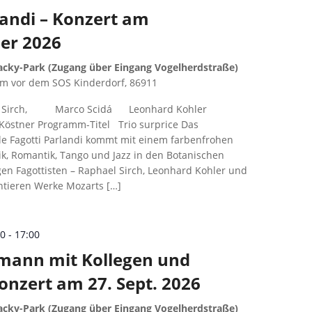
landi – Konzert am
er 2026
cky-Park (Zugang über Eingang Vogelherdstraße)
 m vor dem SOS Kinderdorf, 86911
 Sirch, Marco Scidá Leonhard Kohler
Köstner Programm-Titel Trio surprice Das
 Fagotti Parlandi kommt mit einem farbenfrohen
k, Romantik, Tango und Jazz in den Botanischen
gen Fagottisten – Raphael Sirch, Leonhard Kohler und
ntieren Werke Mozarts […]
00
-
17:00
lmann mit Kollegen und
Konzert am 27. Sept. 2026
cky-Park (Zugang über Eingang Vogelherdstraße)