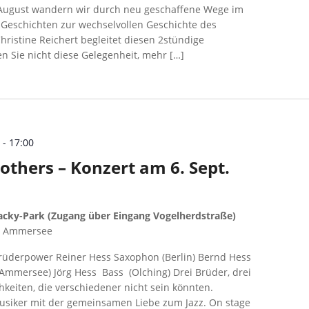
 August wandern wir durch neu geschaffene Wege im
Geschichten zur wechselvollen Geschichte des
Christine Reichert begleitet diesen 2stündige
 Sie nicht diese Gelegenheit, mehr […]
0
-
17:00
others – Konzert am 6. Sept.
cky-Park (Zugang über Eingang Vogelherdstraße)
m Ammersee
rüderpower Reiner Hess Saxophon (Berlin) Bernd Hess
 Ammersee) Jörg Hess Bass (Olching) Drei Brüder, drei
keiten, die verschiedener nicht sein könnten.
musiker mit der gemeinsamen Liebe zum Jazz. On stage