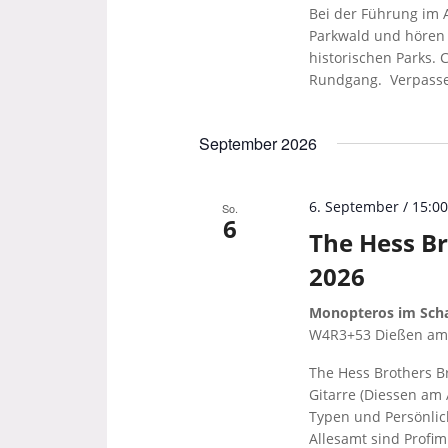
Bei der Führung im
Parkwald und hören 
historischen Parks. 
Rundgang. Verpassen
September 2026
6. September / 15:0
So.
6
The Hess Br
2026
Monopteros im Scha
W4R3+53 Dießen a
The Hess Brothers B
Gitarre (Diessen am
Typen und Persönlich
Allesamt sind Profi