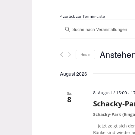
< zurück zur Termin-Liste
Veranstaltungen
Bitte
Suche
Schlüsselwort
und
eingeben.
Suche
Ansichten,
Anstehe
nach
Heute
Navigation
Veranstaltungen
Datum
Schlüsselwort.
wählen.
August 2026
8. August / 15:00
-
1
Sa.
8
Schacky-Pa
Schacky-Park (Einga
Jetzt zeigt sich de
Bänke sind wieder a