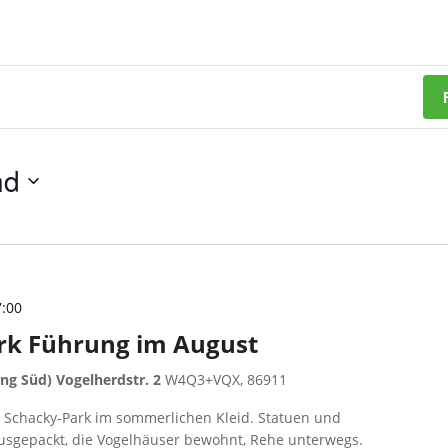
nd
7:00
rk Führung im August
ng Süd) Vogelherdstr. 2
W4Q3+VQX, 86911
r Schacky-Park im sommerlichen Kleid. Statuen und
usgepackt, die Vogelhäuser bewohnt, Rehe unterwegs.