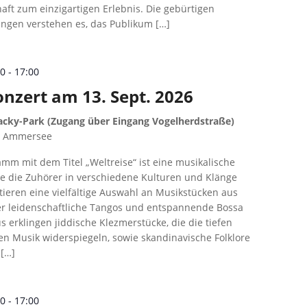
aft zum einzigartigen Erlebnis. Die gebürtigen
ngen verstehen es, das Publikum […]
00
-
17:00
onzert am 13. Sept. 2026
cky-Park (Zugang über Eingang Vogelherdstraße)
m Ammersee
mm mit dem Titel „Weltreise“ ist eine musikalische
ie die Zuhörer in verschiedene Kulturen und Klänge
tieren eine vielfältige Auswahl an Musikstücken aus
r leidenschaftliche Tangos und entspannende Bossa
 erklingen jiddische Klezmerstücke, die die tiefen
en Musik widerspiegeln, sowie skandinavische Folklore
 […]
00
-
17:00