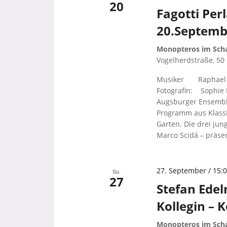
20
Fagotti Per
20.Septemb
Monopteros im Scha
Vogelherdstraße, 50
Musiker Raphael
Fotografin: Sophie 
Augsburger Ensemble
Programm aus Klassi
Garten. Die drei jun
Marco Scidá – präse
27. September / 15:
So.
27
Stefan Ede
Kollegin – 
Monopteros im Scha