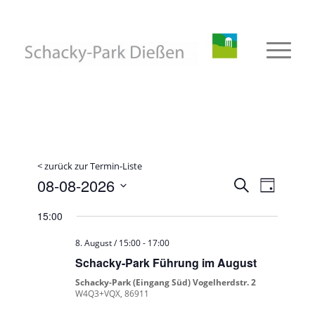
< zurück zur Termin-Liste
Veransta
Verans
08-08-2026
Suche
Tag
Ansicht
Suche
Datum
Naviga
15:00
wählen.
und
Ansichte
8. August / 15:00
-
17:00
Schacky-Park Führung im August
Navigati
Schacky-Park (Eingang Süd) Vogelherdstr. 2
W4Q3+VQX, 86911