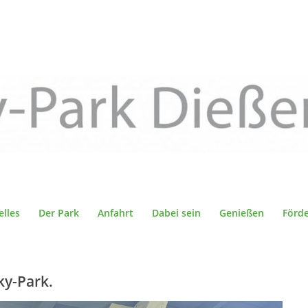
elles
Der Park
Anfahrt
Dabei sein
Genießen
Förd
ky-Park.