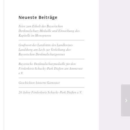
Neueste Beiträge
Feier zum Erhalt der Bayerischen
Denkmalschutz-Medaille und Einweihung des
Kapitells im Monopteros
Grußwort der Landrätin des Landkreises
Landsberg am Lech zur Verleihung des
Bayerischen Denkmalschutzpreises
Bayerische Denkmalschutzmedaille für den
Förderkreis Schacky-Park Dießen am Ammersee
e.V.
Geschichten hinterm Gartentor
20 Jahre Förderkreis Schacky-Park Dießen e.V.
Za
Pa