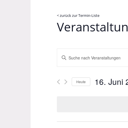
< zurück zur Termin-Liste
Veranstaltu
Veranstaltungen
Bitte
Suche
Schlüsselwort
und
eingeben.
Suche
Ansichten,
16. Juni
nach
Heute
Navigation
Veranstaltungen
Datum
Schlüsselwort.
wählen.